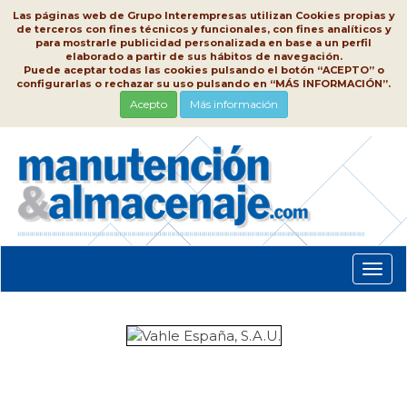
Las páginas web de Grupo Interempresas utilizan Cookies propias y
de terceros con fines técnicos y funcionales, con fines analíticos y
para mostrarle publicidad personalizada en base a un perfil
elaborado a partir de sus hábitos de navegación.
Puede aceptar todas las cookies pulsando el botón “ACEPTO” o
configurarlas o rechazar su uso pulsando en “MÁS INFORMACIÓN”.
Acepto
Más información
Conm
nave