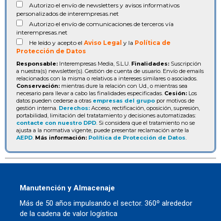
Autorizo el envío de newsletters y avisos informativos
personalizados de interempresas.net
Autorizo el envío de comunicaciones de terceros vía
interempresas.net
He leído y acepto el
Aviso Legal
y la
Política de
Protección de Datos
Responsable:
Interempresas Media, S.L.U.
Finalidades:
Suscripción
a nuestra(s) newsletter(s). Gestión de cuenta de usuario. Envío de emails
relacionados con la misma o relativos a intereses similares o asociados.
Conservación:
mientras dure la relación con Ud., o mientras sea
necesario para llevar a cabo las finalidades especificadas.
Cesión:
Los
datos pueden cederse a otras
empresas del grupo
por motivos de
gestión interna.
Derechos:
Acceso, rectificación, oposición, supresión,
portabilidad, limitación del tratatamiento y decisiones automatizadas:
contacte con nuestro DPD
. Si considera que el tratamiento no se
ajusta a la normativa vigente, puede presentar reclamación ante la
AEPD
.
Más información:
Política de Protección de Datos
.
Manutención y Almacenaje
Más de 50 años impulsando el sector. 360º alrededor
de la cadena de valor logística