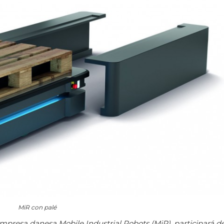
MiR con palé
empresa danesa Mobile Industrial Robots (MiR), participará del