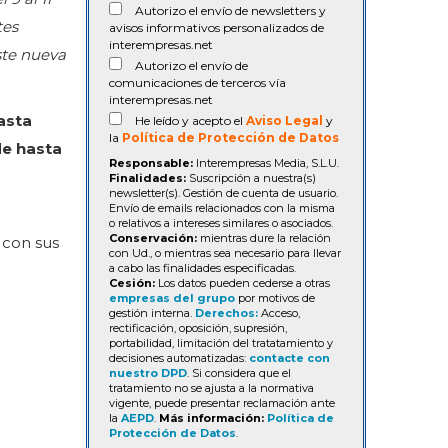
Autorizo el envío de newsletters y
tes
avisos informativos personalizados de
interempresas.net
ste nueva
Autorizo el envío de
comunicaciones de terceros vía
interempresas.net
asta
He leído y acepto el
Aviso Legal
y
la
Política de Protección de Datos
de hasta
Responsable:
Interempresas Media, S.L.U.
Finalidades:
Suscripción a nuestra(s)
newsletter(s). Gestión de cuenta de usuario.
Envío de emails relacionados con la misma
o relativos a intereses similares o asociados.
Conservación:
mientras dure la relación
 con sus
con Ud., o mientras sea necesario para llevar
a cabo las finalidades especificadas.
Cesión:
Los datos pueden cederse a otras
empresas del grupo
por motivos de
gestión interna.
Derechos:
Acceso,
rectificación, oposición, supresión,
portabilidad, limitación del tratatamiento y
decisiones automatizadas:
contacte con
nuestro DPD
. Si considera que el
tratamiento no se ajusta a la normativa
vigente, puede presentar reclamación ante
la
AEPD
.
Más información:
Política de
Protección de Datos
.