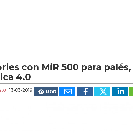
ies con MiR 500 para palés,
ica 4.0
4.0
13/03/2019
15767