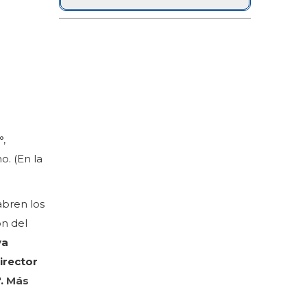
°
,
. (En la
bren los
ón del
va
irector
.
Más