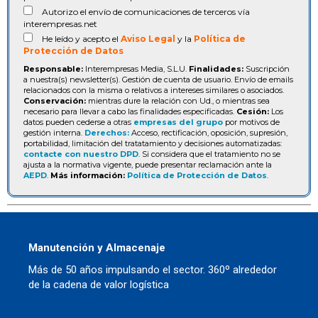
Autorizo el envío de comunicaciones de terceros vía
interempresas.net
He leído y acepto el
Aviso Legal
y la
Política de
Protección de Datos
Responsable:
Interempresas Media, S.L.U.
Finalidades:
Suscripción
a nuestra(s) newsletter(s). Gestión de cuenta de usuario. Envío de emails
relacionados con la misma o relativos a intereses similares o asociados.
Conservación:
mientras dure la relación con Ud., o mientras sea
necesario para llevar a cabo las finalidades especificadas.
Cesión:
Los
datos pueden cederse a otras
empresas del grupo
por motivos de
gestión interna.
Derechos:
Acceso, rectificación, oposición, supresión,
portabilidad, limitación del tratatamiento y decisiones automatizadas:
contacte con nuestro DPD
. Si considera que el tratamiento no se
ajusta a la normativa vigente, puede presentar reclamación ante la
AEPD
.
Más información:
Política de Protección de Datos
.
Manutención y Almacenaje
Más de 50 años impulsando el sector. 360º alrededor
de la cadena de valor logística