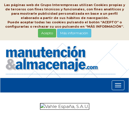
Las páginas web de Grupo Interempresas utilizan Cookies propias y
de terceros con fines técnicos y funcionales, con fines analíticos y
para mostrarle publicidad personalizada en base a un perfil
elaborado a partir de sus hábitos de navegación.
Puede aceptar todas las cookies pulsando el botón “ACEPTO” o
configurarlas o rechazar su uso pulsando en “MÁS INFORMACIÓN”.
Acepto
Más información
Conm
nave