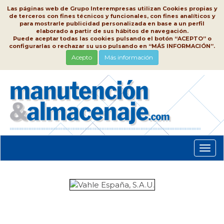
Las páginas web de Grupo Interempresas utilizan Cookies propias y
de terceros con fines técnicos y funcionales, con fines analíticos y
para mostrarle publicidad personalizada en base a un perfil
elaborado a partir de sus hábitos de navegación.
Puede aceptar todas las cookies pulsando el botón “ACEPTO” o
configurarlas o rechazar su uso pulsando en “MÁS INFORMACIÓN”.
Acepto
Más información
Conm
nave