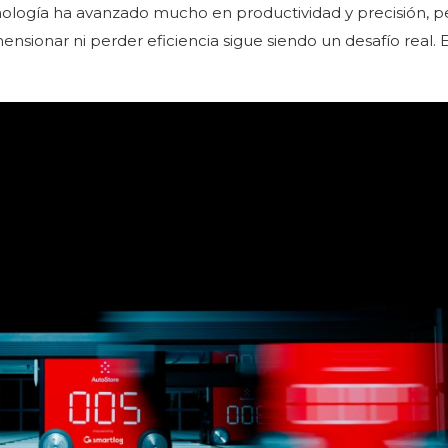
cnología ha avanzado mucho en productividad y precisión, p
sionar ni perder eficiencia sigue siendo un desafío real. E