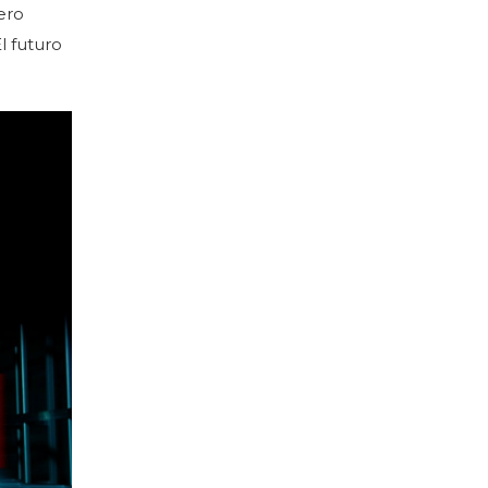
ero
l futuro