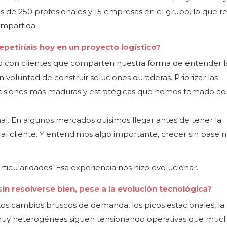
de 250 profesionales y 15 empresas en el grupo, lo que ref
mpartida.
petiríais hoy en un proyecto logístico?
 con clientes que comparten nuestra forma de entender l
n voluntad de construir soluciones duraderas. Priorizar las
ecisiones más maduras y estratégicas que hemos tomado c
nal. En algunos mercados quisimos llegar antes de tener la
al cliente. Y entendimos algo importante, crecer sin base n
rticularidades. Esa experiencia nos hizo evolucionar.
n resolverse bien, pese a la evolución tecnológica?
. Los cambios bruscos de demanda, los picos estacionales, la
 muy heterogéneas siguen tensionando operativas que muc