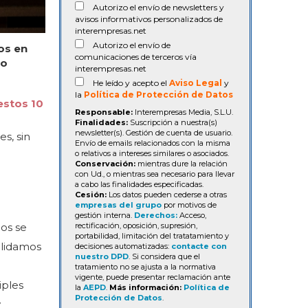
Autorizo el envío de newsletters y
avisos informativos personalizados de
interempresas.net
Autorizo el envío de
os en
comunicaciones de terceros vía
io
interempresas.net
He leído y acepto el
Aviso Legal
y
la
Política de Protección de Datos
estos 10
Responsable:
Interempresas Media, S.L.U.
Finalidades:
Suscripción a nuestra(s)
newsletter(s). Gestión de cuenta de usuario.
s, sin
Envío de emails relacionados con la misma
o relativos a intereses similares o asociados.
Conservación:
mientras dure la relación
con Ud., o mientras sea necesario para llevar
a cabo las finalidades especificadas.
Cesión:
Los datos pueden cederse a otras
empresas del grupo
por motivos de
gestión interna.
Derechos:
Acceso,
os se
rectificación, oposición, supresión,
portabilidad, limitación del tratatamiento y
olidamos
decisiones automatizadas:
contacte con
nuestro DPD
. Si considera que el
tratamiento no se ajusta a la normativa
vigente, puede presentar reclamación ante
iples
la
AEPD
.
Más información:
Política de
Protección de Datos
.
y