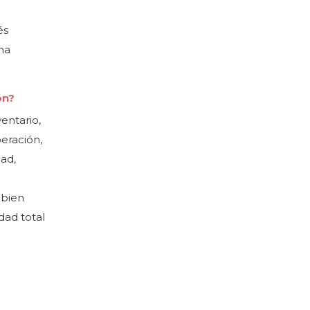
és
na
ón?
entario,
peración,
ad,
 bien
idad total