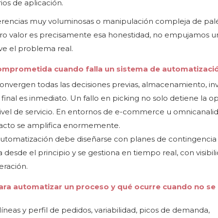
os de aplicación.
ferencias muy voluminosas o manipulación compleja de pal
tro valor es precisamente esa honestidad, no empujamos u
e el problema real.
 comprometida cuando falla un sistema de automatizaci
onvergen todas las decisiones previas, almacenamiento, inv
 final es inmediato. Un fallo en picking no solo detiene la o
 nivel de servicio. En entornos de e-commerce u omnicanalid
impacto se amplifica enormemente.
 automatización debe diseñarse con planes de contingencia
a desde el principio y se gestiona en tiempo real, con visibil
eración.
ara automatizar un proceso y qué ocurre cuando no se
íneas y perfil de pedidos, variabilidad, picos de demanda,