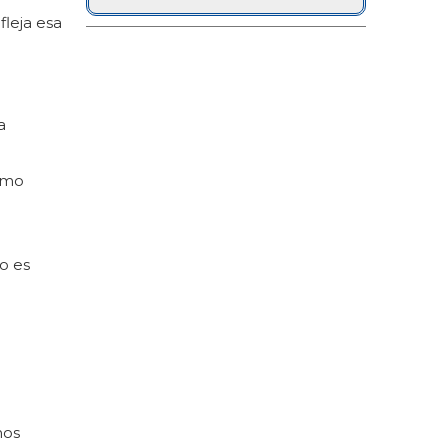
leja esa
a
omo
o es
hos