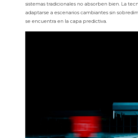
sistemas tradicionales no absorben bien. La te
adaptarse a escenarios cambiantes sin sobredimen
se encuentra en la capa predictiva.