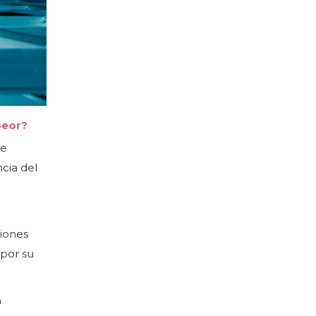
peor?
de
cia del
ciones
 por su
n