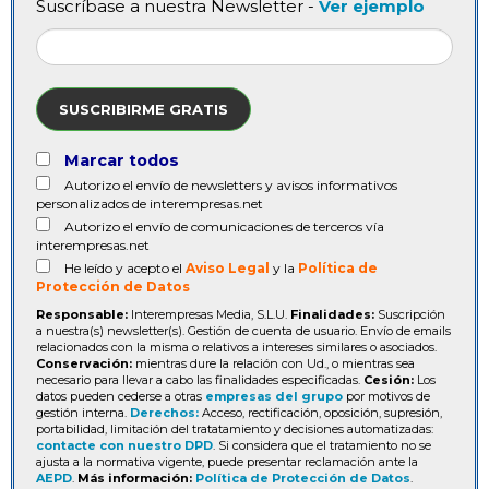
Suscríbase a nuestra Newsletter -
Ver ejemplo
SUSCRIBIRME GRATIS
Marcar todos
Autorizo el envío de newsletters y avisos informativos
personalizados de interempresas.net
Autorizo el envío de comunicaciones de terceros vía
interempresas.net
He leído y acepto el
Aviso Legal
y la
Política de
Protección de Datos
Responsable:
Interempresas Media, S.L.U.
Finalidades:
Suscripción
a nuestra(s) newsletter(s). Gestión de cuenta de usuario. Envío de emails
relacionados con la misma o relativos a intereses similares o asociados.
Conservación:
mientras dure la relación con Ud., o mientras sea
necesario para llevar a cabo las finalidades especificadas.
Cesión:
Los
datos pueden cederse a otras
empresas del grupo
por motivos de
gestión interna.
Derechos:
Acceso, rectificación, oposición, supresión,
portabilidad, limitación del tratatamiento y decisiones automatizadas:
contacte con nuestro DPD
. Si considera que el tratamiento no se
ajusta a la normativa vigente, puede presentar reclamación ante la
AEPD
.
Más información:
Política de Protección de Datos
.