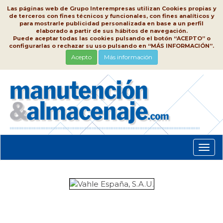
Las páginas web de Grupo Interempresas utilizan Cookies propias y
de terceros con fines técnicos y funcionales, con fines analíticos y
para mostrarle publicidad personalizada en base a un perfil
elaborado a partir de sus hábitos de navegación.
Puede aceptar todas las cookies pulsando el botón “ACEPTO” o
configurarlas o rechazar su uso pulsando en “MÁS INFORMACIÓN”.
Acepto
Más información
Conm
nave