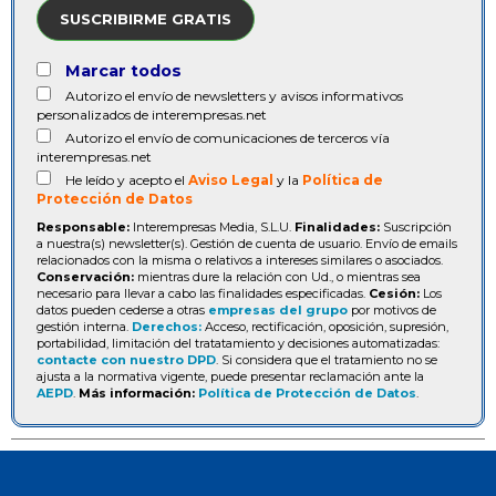
SUSCRIBIRME GRATIS
Marcar todos
Autorizo el envío de newsletters y avisos informativos
personalizados de interempresas.net
Autorizo el envío de comunicaciones de terceros vía
interempresas.net
He leído y acepto el
Aviso Legal
y la
Política de
Protección de Datos
Responsable:
Interempresas Media, S.L.U.
Finalidades:
Suscripción
a nuestra(s) newsletter(s). Gestión de cuenta de usuario. Envío de emails
relacionados con la misma o relativos a intereses similares o asociados.
Conservación:
mientras dure la relación con Ud., o mientras sea
necesario para llevar a cabo las finalidades especificadas.
Cesión:
Los
datos pueden cederse a otras
empresas del grupo
por motivos de
gestión interna.
Derechos:
Acceso, rectificación, oposición, supresión,
portabilidad, limitación del tratatamiento y decisiones automatizadas:
contacte con nuestro DPD
. Si considera que el tratamiento no se
ajusta a la normativa vigente, puede presentar reclamación ante la
AEPD
.
Más información:
Política de Protección de Datos
.