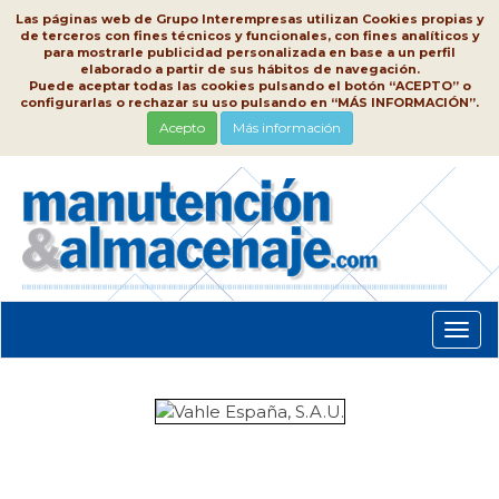
Las páginas web de Grupo Interempresas utilizan Cookies propias y
de terceros con fines técnicos y funcionales, con fines analíticos y
para mostrarle publicidad personalizada en base a un perfil
elaborado a partir de sus hábitos de navegación.
Puede aceptar todas las cookies pulsando el botón “ACEPTO” o
configurarlas o rechazar su uso pulsando en “MÁS INFORMACIÓN”.
Acepto
Más información
Conm
nave