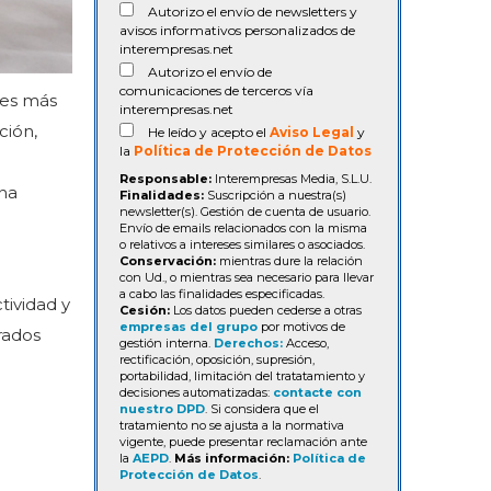
Autorizo el envío de newsletters y
avisos informativos personalizados de
interempresas.net
Autorizo el envío de
comunicaciones de terceros vía
nes más
interempresas.net
ción,
He leído y acepto el
Aviso Legal
y
la
Política de Protección de Datos
Responsable:
Interempresas Media, S.L.U.
una
Finalidades:
Suscripción a nuestra(s)
newsletter(s). Gestión de cuenta de usuario.
Envío de emails relacionados con la misma
o relativos a intereses similares o asociados.
Conservación:
mientras dure la relación
con Ud., o mientras sea necesario para llevar
a cabo las finalidades especificadas.
tividad y
Cesión:
Los datos pueden cederse a otras
empresas del grupo
por motivos de
rados
gestión interna.
Derechos:
Acceso,
rectificación, oposición, supresión,
portabilidad, limitación del tratatamiento y
decisiones automatizadas:
contacte con
nuestro DPD
. Si considera que el
tratamiento no se ajusta a la normativa
vigente, puede presentar reclamación ante
la
AEPD
.
Más información:
Política de
Protección de Datos
.