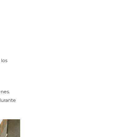
 los
enes.
durante