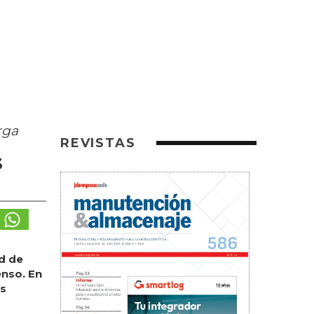
rga
REVISTAS
s
ad de
enso. En
as