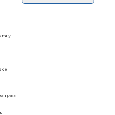
ón muy
s de
ean para
,