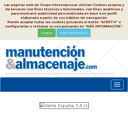
Las páginas web de Grupo Interempresas utilizan Cookies propias y
de terceros con fines técnicos y funcionales, con fines analíticos y
para mostrarle publicidad personalizada en base a un perfil
elaborado a partir de sus hábitos de navegación.
Puede aceptar todas las cookies pulsando el botón “ACEPTO” o
configurarlas o rechazar su uso pulsando en “MÁS INFORMACIÓN”.
Acepto
Más información
Conm
nave