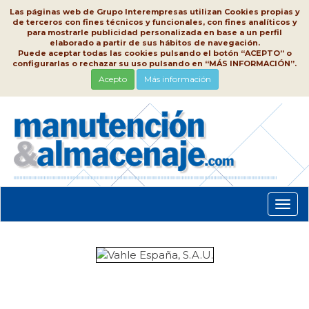
Las páginas web de Grupo Interempresas utilizan Cookies propias y
de terceros con fines técnicos y funcionales, con fines analíticos y
para mostrarle publicidad personalizada en base a un perfil
elaborado a partir de sus hábitos de navegación.
Puede aceptar todas las cookies pulsando el botón “ACEPTO” o
configurarlas o rechazar su uso pulsando en “MÁS INFORMACIÓN”.
Acepto
Más información
Conm
nave