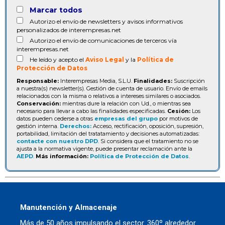
Marcar todos
Autorizo el envío de newsletters y avisos informativos
personalizados de interempresas.net
Autorizo el envío de comunicaciones de terceros vía
interempresas.net
He leído y acepto el
Aviso Legal
y la
Política de
Protección de Datos
Responsable:
Interempresas Media, S.L.U.
Finalidades:
Suscripción
a nuestra(s) newsletter(s). Gestión de cuenta de usuario. Envío de emails
relacionados con la misma o relativos a intereses similares o asociados.
Conservación:
mientras dure la relación con Ud., o mientras sea
necesario para llevar a cabo las finalidades especificadas.
Cesión:
Los
datos pueden cederse a otras
empresas del grupo
por motivos de
gestión interna.
Derechos:
Acceso, rectificación, oposición, supresión,
portabilidad, limitación del tratatamiento y decisiones automatizadas:
contacte con nuestro DPD
. Si considera que el tratamiento no se
ajusta a la normativa vigente, puede presentar reclamación ante la
AEPD
.
Más información:
Política de Protección de Datos
.
Manutención y Almacenaje
Más de 50 años impulsando el sector. 360º alrededor