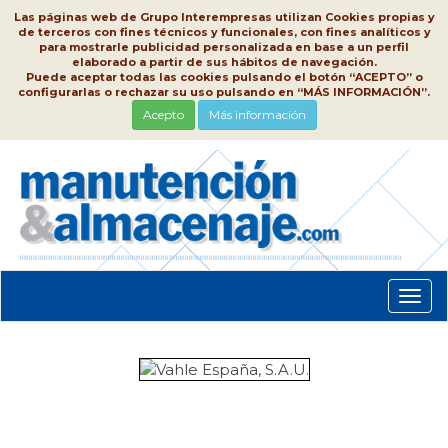
Las páginas web de Grupo Interempresas utilizan Cookies propias y
de terceros con fines técnicos y funcionales, con fines analíticos y
para mostrarle publicidad personalizada en base a un perfil
elaborado a partir de sus hábitos de navegación.
Puede aceptar todas las cookies pulsando el botón “ACEPTO” o
configurarlas o rechazar su uso pulsando en “MÁS INFORMACIÓN”.
Acepto
Más información
Conm
nave