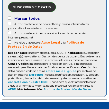
SUSCRIBIRME GRATIS
Marcar todos
Autorizo el envío de newsletters y avisos informativos
personalizados de interempresas.net
Autorizo el envío de comunicaciones de terceros vía
interempresas.net
He leído y acepto el
Aviso Legal
y la
Política de
Protección de Datos
Responsable:
Interempresas Media, S.L.U.
Finalidades:
Suscripción
a nuestra(s) newsletter(s). Gestión de cuenta de usuario. Envío de emails
relacionados con la misma o relativos a intereses similares o asociados.
Conservación:
mientras dure la relación con Ud., o mientras sea
necesario para llevar a cabo las finalidades especificadas.
Cesión:
Los
datos pueden cederse a otras
empresas del grupo
por motivos de
gestión interna.
Derechos:
Acceso, rectificación, oposición, supresión,
portabilidad, limitación del tratatamiento y decisiones automatizadas:
contacte con nuestro DPD
. Si considera que el tratamiento no se
ajusta a la normativa vigente, puede presentar reclamación ante la
AEPD
.
Más información:
Política de Protección de Datos
.