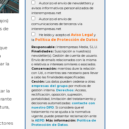
Autorizo el envío de newsletters y
avisos informativos personalizados de
interempresas.net
Autorizo el envío de
jos)
comunicaciones de terceros vía
s de
interempresas.net
He leído y acepto el
Aviso Legal
y
la
Política de Protección de Datos
 que
Responsable:
Interempresas Media, S.L.U.
Finalidades:
Suscripción a nuestra(s)
a
newsletter(s). Gestión de cuenta de usuario.
Envío de emails relacionados con la misma
ar la
o relativos a intereses similares o asociados.
Conservación:
mientras dure la relación
con Ud., o mientras sea necesario para llevar
a cabo las finalidades especificadas.
Cesión:
Los datos pueden cederse a otras
empresas del grupo
por motivos de
ar la
gestión interna.
Derechos:
Acceso,
rectificación, oposición, supresión,
urante
portabilidad, limitación del tratatamiento y
decisiones automatizadas:
contacte con
tura,
nuestro DPD
. Si considera que el
tratamiento no se ajusta a la normativa
vigente, puede presentar reclamación ante
la
AEPD
.
Más información:
Política de
ctores
Protección de Datos
.