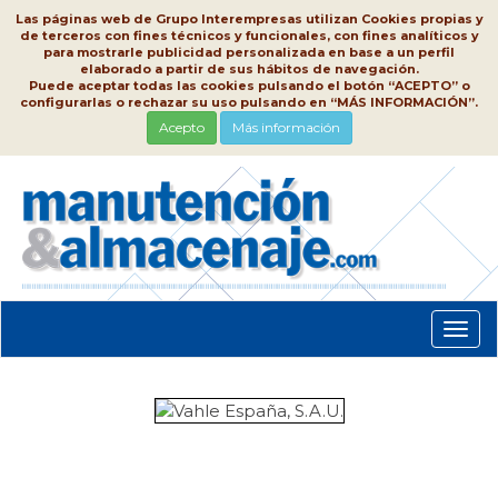
Las páginas web de Grupo Interempresas utilizan Cookies propias y
de terceros con fines técnicos y funcionales, con fines analíticos y
para mostrarle publicidad personalizada en base a un perfil
elaborado a partir de sus hábitos de navegación.
Puede aceptar todas las cookies pulsando el botón “ACEPTO” o
configurarlas o rechazar su uso pulsando en “MÁS INFORMACIÓN”.
Acepto
Más información
Conm
nave