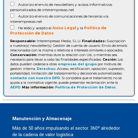
Autorizo el envío de newsletters y avisos informativos
personalizados de interempresas.net
Autorizo el envío de comunicaciones de terceros vía
interempresas.net
He leído y acepto el
Aviso Legal
y la
Política de
Protección de Datos
Responsable:
Interempresas Media, S.L.U.
Finalidades:
Suscripción
a nuestra(s) newsletter(s). Gestión de cuenta de usuario. Envío de emails
relacionados con la misma o relativos a intereses similares o asociados.
Conservación:
mientras dure la relación con Ud., o mientras sea
necesario para llevar a cabo las finalidades especificadas.
Cesión:
Los
datos pueden cederse a otras
empresas del grupo
por motivos de
gestión interna.
Derechos:
Acceso, rectificación, oposición, supresión,
portabilidad, limitación del tratatamiento y decisiones automatizadas:
contacte con nuestro DPD
. Si considera que el tratamiento no se
ajusta a la normativa vigente, puede presentar reclamación ante la
AEPD
.
Más información:
Política de Protección de Datos
.
Manutención y Almacenaje
Más de 50 años impulsando el sector. 360º alrededor
de la cadena de valor logística