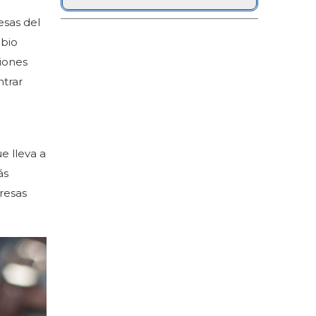
esas del
mbio
ciones
ntrar
e lleva a
ás
resas