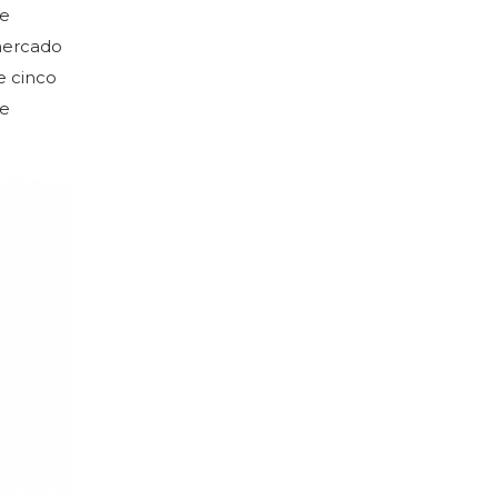
de
 mercado
e cinco
de