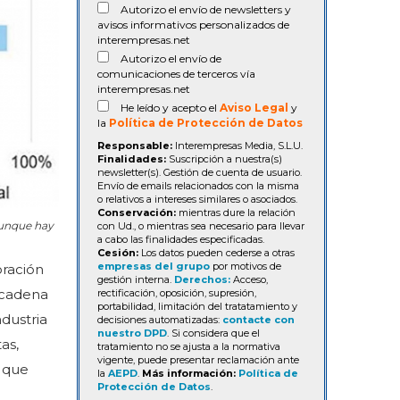
Autorizo el envío de newsletters y
avisos informativos personalizados de
interempresas.net
Autorizo el envío de
comunicaciones de terceros vía
interempresas.net
He leído y acepto el
Aviso Legal
y
la
Política de Protección de Datos
Responsable:
Interempresas Media, S.L.U.
Finalidades:
Suscripción a nuestra(s)
newsletter(s). Gestión de cuenta de usuario.
Envío de emails relacionados con la misma
o relativos a intereses similares o asociados.
Conservación:
mientras dure la relación
aunque hay
con Ud., o mientras sea necesario para llevar
a cabo las finalidades especificadas.
Cesión:
Los datos pueden cederse a otras
empresas del grupo
por motivos de
ración
gestión interna.
Derechos:
Acceso,
 cadena
rectificación, oposición, supresión,
portabilidad, limitación del tratatamiento y
ndustria
decisiones automatizadas:
contacte con
nuestro DPD
. Si considera que el
as,
tratamiento no se ajusta a la normativa
vigente, puede presentar reclamación ante
s que
la
AEPD
.
Más información:
Política de
Protección de Datos
.