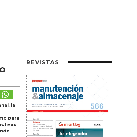
REVISTAS
mo
nal, la
umo para
ectivas
ando