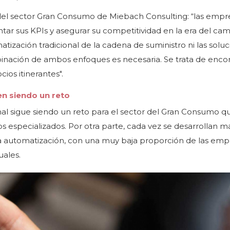
 del sector Gran Consumo de Miebach Consulting: “las empr
r sus KPIs y asegurar su competitividad en la era del ca
atización tradicional de la cadena de suministro ni las solu
mbinación de ambos enfoques es necesaria. Se trata de enco
ios itinerantes".
n siendo un reto
nal sigue siendo un reto para el sector del Gran Consumo qu
s especializados. Por otra parte, cada vez se desarrollan m
 la automatización, con una muy baja proporción de las emp
uales.