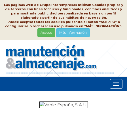
Las páginas web de Grupo Interempresas utilizan Cookies propias y
de terceros con fines técnicos y funcionales, con fines analíticos y
para mostrarle publicidad personalizada en base a un perfil
elaborado a partir de sus hábitos de navegación.
Puede aceptar todas las cookies pulsando el botón “ACEPTO” o
configurarlas o rechazar su uso pulsando en “MÁS INFORMACIÓN”.
Acepto
Más información
Conm
nave