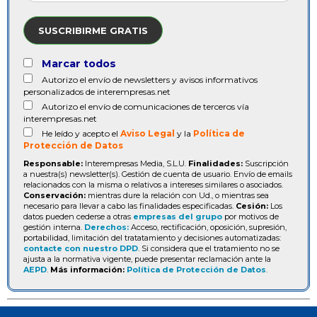
SUSCRIBIRME GRATIS
Marcar todos
Autorizo el envío de newsletters y avisos informativos
personalizados de interempresas.net
Autorizo el envío de comunicaciones de terceros vía
interempresas.net
He leído y acepto el
Aviso Legal
y la
Política de
Protección de Datos
Responsable:
Interempresas Media, S.L.U.
Finalidades:
Suscripción
a nuestra(s) newsletter(s). Gestión de cuenta de usuario. Envío de emails
relacionados con la misma o relativos a intereses similares o asociados.
Conservación:
mientras dure la relación con Ud., o mientras sea
necesario para llevar a cabo las finalidades especificadas.
Cesión:
Los
datos pueden cederse a otras
empresas del grupo
por motivos de
gestión interna.
Derechos:
Acceso, rectificación, oposición, supresión,
portabilidad, limitación del tratatamiento y decisiones automatizadas:
contacte con nuestro DPD
. Si considera que el tratamiento no se
ajusta a la normativa vigente, puede presentar reclamación ante la
AEPD
.
Más información:
Política de Protección de Datos
.