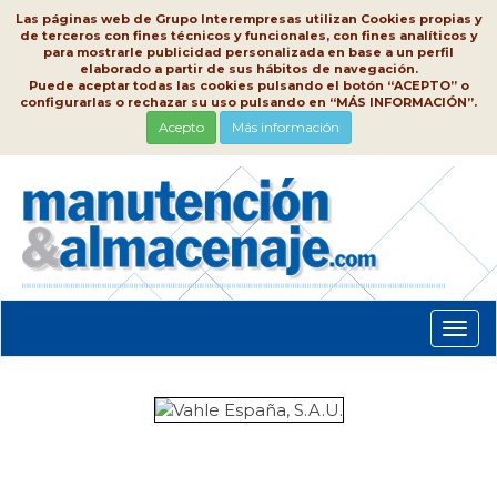
Las páginas web de Grupo Interempresas utilizan Cookies propias y
de terceros con fines técnicos y funcionales, con fines analíticos y
para mostrarle publicidad personalizada en base a un perfil
elaborado a partir de sus hábitos de navegación.
Puede aceptar todas las cookies pulsando el botón “ACEPTO” o
configurarlas o rechazar su uso pulsando en “MÁS INFORMACIÓN”.
Acepto
Más información
Conm
nave