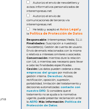
Autorizo el envío de newsletters y
avisos informativos personalizados de
interempresas.net
Autorizo el envío de
comunicaciones de terceros vía
interempresas.net
He leído y acepto el
Aviso Legal
y
la
Política de Protección de Datos
Responsable:
Interempresas Media, S.L.U.
Finalidades:
Suscripción a nuestra(s)
newsletter(s). Gestión de cuenta de usuario.
Envío de emails relacionados con la misma
o relativos a intereses similares o asociados.
Conservación:
mientras dure la relación
con Ud., o mientras sea necesario para llevar
a cabo las finalidades especificadas.
Cesión:
Los datos pueden cederse a otras
empresas del grupo
por motivos de
gestión interna.
Derechos:
Acceso,
rectificación, oposición, supresión,
portabilidad, limitación del tratatamiento y
decisiones automatizadas:
contacte con
nuestro DPD
. Si considera que el
tratamiento no se ajusta a la normativa
vigente, puede presentar reclamación ante
 una
la
AEPD
.
Más información:
Política de
Protección de Datos
.